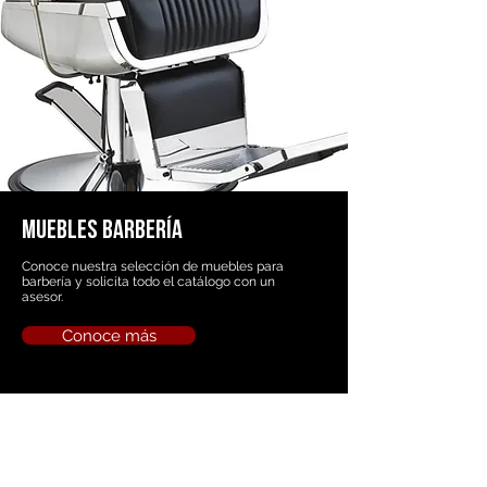
MUEBLES BARBERÍA
Conoce nuestra selección de muebles para
barbería y solicita todo el catálogo con un
asesor.
Conoce más