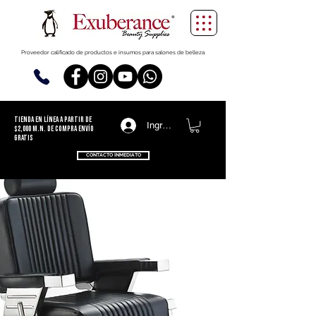
Proveedor calificado de productos e insumos para salones de belleza.
TIENDA EN LÍNEA
a partir de
Ingresa
$2,000 m.n. de compra ENVÍO
GRATIS
CONTACTO INMEDIATO