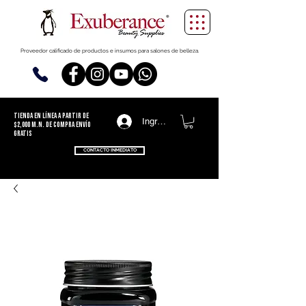
Proveedor calificado de productos e insumos para salones de belleza.
TIENDA EN LÍNEA
a partir de
Ingresa
$2,000 m.n. de compra ENVÍO
GRATIS
CONTACTO INMEDIATO