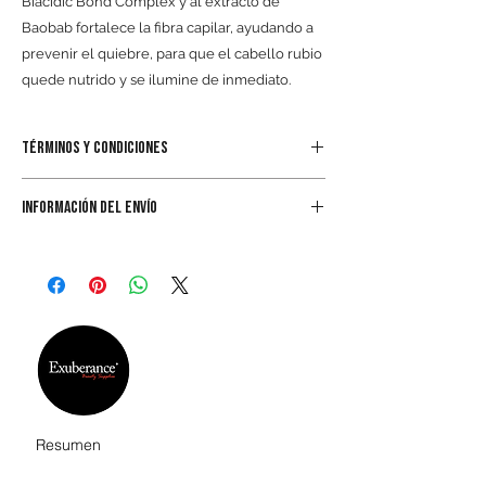
Biacidic Bond Complex y al extracto de
Baobab fortalece la fibra capilar, ayudando a
prevenir el quiebre, para que el cabello rubio
quede nutrido y se ilumine de inmediato.
TÉRMINOS Y CONDICIONES
Al realizar el pedido por cualquiera de los
INFORMACIÓN DEL ENVÍO
canales disponibles usted acepta las
CONDICIONES DE COMPRA
Envío solo dentro de México, en
www.exuberancebs.com.mx/terminos-y-
ubicaciones disponibles de paquetería.
condiciones
Para Pick Up aplica solo tienda en
Querétaro, Qro.
Resumen
SHOWROOM