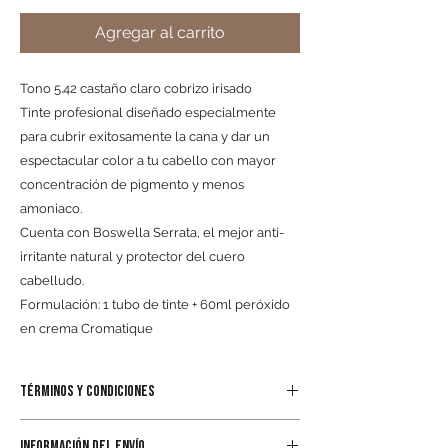
Agregar al carrito
Tono 5.42 castaño claro cobrizo irisado
Tinte profesional diseñado especialmente
para cubrir exitosamente la cana y dar un
espectacular color a tu cabello con mayor
concentración de pigmento y menos
amoniaco.
Cuenta con Boswella Serrata, el mejor anti-
irritante natural y protector del cuero
cabelludo.
Formulación: 1 tubo de tinte + 60ml peróxido
en crema Cromatique
TÉRMINOS Y CONDICIONES
Al realizar el pedido por cualquiera de los
INFORMACIÓN DEL ENVÍO