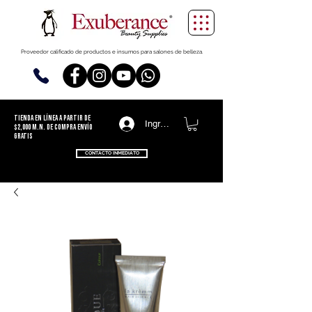
Proveedor calificado de productos e insumos para salones de belleza.
TIENDA EN LÍNEA
a partir de
Ingresa
$2,000 m.n. de compra ENVÍO
GRATIS
CONTACTO INMEDIATO