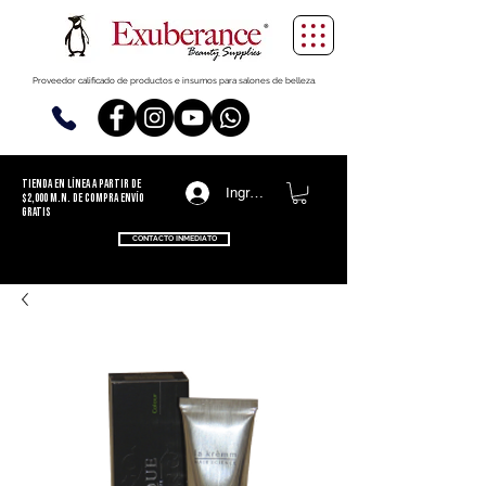
Proveedor calificado de productos e insumos para salones de belleza.
TIENDA EN LÍNEA
a partir de
Ingresa
$2,000 m.n. de compra ENVÍO
GRATIS
CONTACTO INMEDIATO