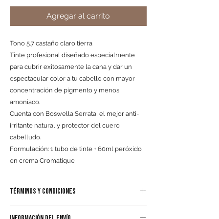
Agregar al carrito
Tono 5.7 castaño claro tierra
Tinte profesional diseñado especialmente
para cubrir exitosamente la cana y dar un
espectacular color a tu cabello con mayor
concentración de pigmento y menos
amoniaco.
Cuenta con Boswella Serrata, el mejor anti-
irritante natural y protector del cuero
cabelludo.
Formulación: 1 tubo de tinte + 60ml peróxido
en crema Cromatique
TÉRMINOS Y CONDICIONES
Al realizar el pedido por cualquiera de los
INFORMACIÓN DEL ENVÍO