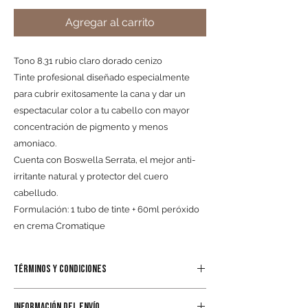
Agregar al carrito
Tono 8.31 rubio claro dorado cenizo
Tinte profesional diseñado especialmente
para cubrir exitosamente la cana y dar un
espectacular color a tu cabello con mayor
concentración de pigmento y menos
amoniaco.
Cuenta con Boswella Serrata, el mejor anti-
irritante natural y protector del cuero
cabelludo.
Formulación: 1 tubo de tinte + 60ml peróxido
en crema Cromatique
TÉRMINOS Y CONDICIONES
Al realizar el pedido por cualquiera de los
INFORMACIÓN DEL ENVÍO