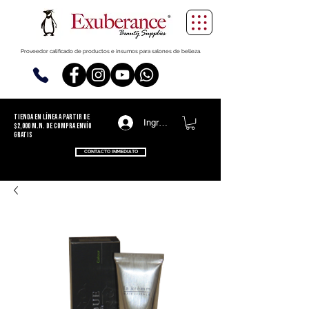
Proveedor calificado de productos e insumos para salones de belleza.
TIENDA EN LÍNEA
a partir de
Ingresa
$2,000 m.n. de compra ENVÍO
GRATIS
CONTACTO INMEDIATO